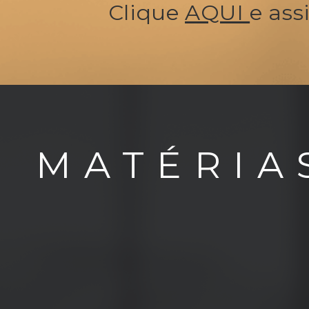
Clique
AQUI
e ass
MATÉRIA