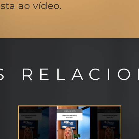
ista ao vídeo.
S
RELACI