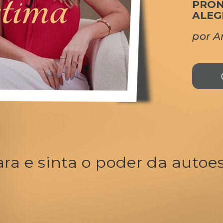
PRON
ALEG
por A
ra e sinta o poder da autoe